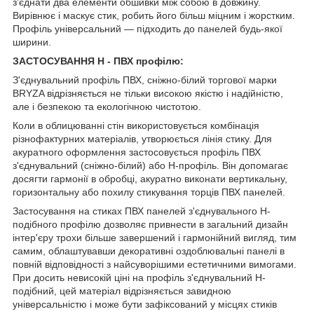
з'єднати два елементи обшивки між собою в довжину.
Вирівнює і маскує стик, робить його більш міцним і жорстким.
Профіль універсальний — підходить до панелей будь-якої
ширини.
ЗАСТОСУВАННЯ
Н - ПВХ профілю:
З'єднувальний профіль ПВХ, сніжно-білий торгової марки
BRYZA відрізняється не тільки високою якістю і надійністю,
але і безпекою та екологічною чистотою.
Коли в облицюванні стін використовується комбінація
різнофактурних матеріалів, утворюється лінія стику. Для
акуратного оформлення застосовується профіль ПВХ
з'єднувальний (сніжно-білий) або H-профіль. Він допомагає
досягти гармонії в обробці, акуратно виконати вертикальну,
горизонтальну або похилу стикування торців ПВХ панелей.
Застосування на стиках ПВХ панелей з'єднувального Н-
подібного профілю дозволяє привнести в загальний дизайн
інтер'єру трохи більше завершений і гармонійний вигляд, тим
самим, облаштувавши декоративні оздоблювальні панелі в
повній відповідності з найсуворішими естетичними вимогами.
При досить невисокій ціні на профіль з'єднувальний Н-
подібний, цей матеріал відрізняється завидною
універсальністю і може бути зафіксований у місцях стиків