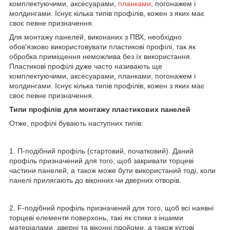
комплектуючими, аксесуарами,
планками
, погонажем і
молдингами. Існує кілька типів профілів, кожен з яких має
своє певне призначення.
Для монтажу панелей, виконаних з ПВХ, необхідно
обов'язково використовувати пластикові профілі, так як
обробка приміщення неможлива без їх використання.
Пластикові профілі дуже часто називають ще
комплектуючими, аксесуарами, планками, погонажем і
молдингами. Існує кілька типів профілів, кожен з яких має
своє певне призначення.
Типи профілів для монтажу пластикових панелей
Отже, профілі бувають наступних типів:
1. П-подібний профіль (стартовий, початковий). Даний
профіль призначений для того, щоб закривати торцеві
частини панелей, а також може бути використаний тоді, коли
панелі прилягають до віконних чи дверних отворів.
2. F-подібний профіль призначений для того, щоб всі наявні
торцеві елементи поверхонь, такі як стики з іншими
матеріалами, дверні та віконні пройоми, а також кутові