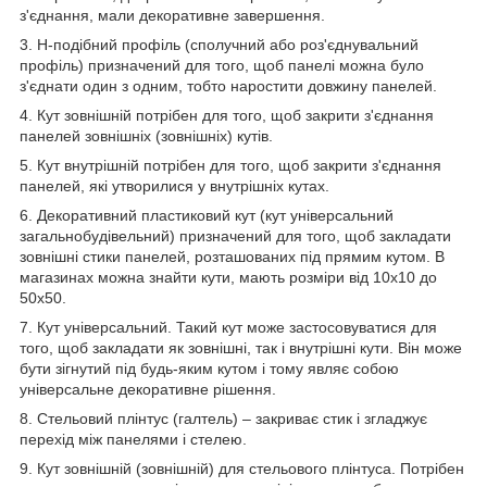
з'єднання, мали декоративне завершення.
3. Н-подібний профіль (сполучний або роз'єднувальний
профіль) призначений для того, щоб панелі можна було
з'єднати один з одним, тобто наростити довжину панелей.
4. Кут зовнішній потрібен для того, щоб закрити з'єднання
панелей зовнішніх (зовнішніх) кутів.
5. Кут внутрішній потрібен для того, щоб закрити з'єднання
панелей, які утворилися у внутрішніх кутах.
6. Декоративний пластиковий кут (кут універсальний
загальнобудівельний) призначений для того, щоб закладати
зовнішні стики панелей, розташованих під прямим кутом. В
магазинах можна знайти кути, мають розміри від 10х10 до
50х50.
7. Кут універсальний. Такий кут може застосовуватися для
того, щоб закладати як зовнішні, так і внутрішні кути. Він може
бути зігнутий під будь-яким кутом і тому являє собою
універсальне декоративне рішення.
8. Стельовий плінтус (галтель) – закриває стик і згладжує
перехід між панелями і стелею.
9. Кут зовнішній (зовнішній) для стельового плінтуса. Потрібен