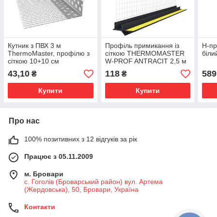
Кутник з ПВХ 3 м
Профіль примикання із
H-пр
ThermoMaster, профілю з
сіткою THERMOMASTER
біли
сіткою 10+10 см
W-PROF ANTRACIT 2,5 м
43,10
118
589
₴
₴
Купити
Купити
Про нас
100% позитивних з 12 відгуків за рік
Працює з 05.11.2009
м. Бровари
с. Гоголів (Броварський район) вул. Артема
(Жердовська), 50, Бровари, Україна
Контакти