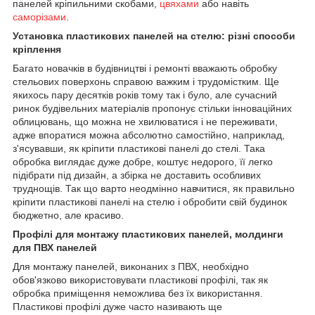
панелей кріпильними скобами,
цвяхами
або навіть
саморізами
.
Установка пластикових панелей на стелю: різні способи
кріплення
Багато новачків в будівництві і ремонті вважають обробку
стельових поверхонь справою важким і трудомістким. Ще
якихось пару десятків років тому так і було, але сучасний
ринок будівельних матеріалів пропонує стільки інноваційних
облицювань, що можна не хвилюватися і не переживати,
адже впоратися можна абсолютно самостійно, наприклад,
з'ясувавши, як кріпити пластикові панелі до стелі. Така
обробка виглядає дуже добре, коштує недорого, її легко
підібрати під дизайн, а збірка не доставить особливих
труднощів. Так що варто неодмінно навчитися, як правильно
кріпити пластикові панелі на стелю і обробити свій будинок
бюджетно, але красиво.
Профілі для монтажу пластикових панелей, молдинги
для ПВХ панелей
Для монтажу панелей, виконаних з ПВХ, необхідно
обов'язково використовувати пластикові профілі, так як
обробка приміщення неможлива без їх використання.
Пластикові профілі дуже часто називають ще