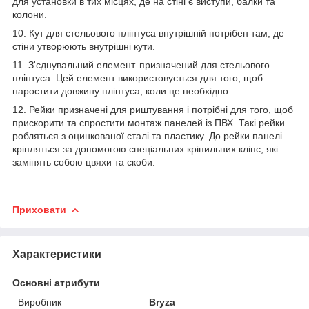
для установки в тих місцях, де на стіні є виступи, балки та
колони.
10. Кут для стельового плінтуса внутрішній потрібен там, де
стіни утворюють внутрішні кути.
11. З'єднувальний елемент. призначений для стельового
плінтуса. Цей елемент використовується для того, щоб
наростити довжину плінтуса, коли це необхідно.
12. Рейки призначені для риштування і потрібні для того, щоб
прискорити та спростити монтаж панелей із ПВХ. Такі рейки
робляться з оцинкованої сталі та пластику. До рейки панелі
кріпляться за допомогою спеціальних кріпильних кліпс, які
замінять собою цвяхи та скоби.
Приховати
Характеристики
Основні атрибути
Виробник
Bryza