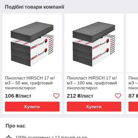
Подібні товари компанії
Пінопласт HIRSCH 17 кг/
Пінопласт HIRSCH 17 кг/
Піно
м3 – 50 мм, графітовий
м3 – 100 мм, графітовий
м3 –
пінополістирол
пінополістирол
піно
106
212
87
₴/лист
₴/лист
₴
Купити
Купити
Про нас
100% позитивних з 12 відгуків за рік