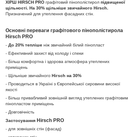
ХІРШ HIRSCH PRO
графітовий пінополістирол
підвищеної
щільності. На 30% щільніше звичайного Hirsch.
Призначений для утеплення фасадних стін.
Основні переваги графітового пінополістирола
Hirsch PRO
-
До 20% тепліше
ніж звичайний білий пінопласт
- Ефективний захист від холоду і спеки
- Більш комфортна і здорова атмосфера утеплених
приміщень
- Щільніше звичайного
Нігѕсһ на 30%
- Проводиться в Україні з Європейської сировини високої
якості
- Більш привабливий зовнішній вигляд утеплених графітовим
пінопластом приміщень
- Довговічність
Hirsch PRO
Застосування
- для зовнішніх стін (фасад)
- каркасних стін