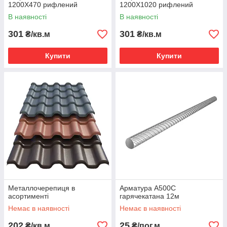
1200Х470 рифлений
1200Х1020 рифлений
В наявності
В наявності
301
301
₴/кв.м
₴/кв.м
Купити
Купити
Металлочерепиця в
Арматура А500С
асортименті
гарячекатана 12м
Немає в наявності
Немає в наявності
202
25
₴/кв.м
₴/пог.м